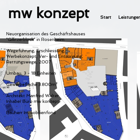
mw konzept
Start
Leistunge
Neuorganisation des Geschäftshauses
"Gillitzerblock" in Rosenheim
Wegeführung, Erschliessung,
Werbekonzept, Ver- und Entsorgung,
Rettungswege, 2007
Umbau, 3 - 18 Einheiten
Gewerbefläche 3.800m²
Architekt Manfred Walter
Inhaber Büro mw konzept
Bauherr Immobilienfond