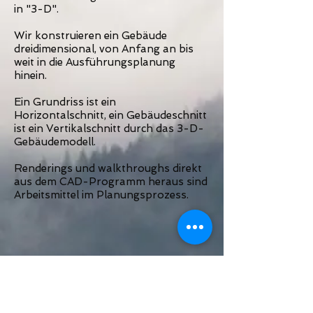
in "3-D".
Wir konstruieren ein Gebäude
dreidimensional, von Anfang an bis
weit in die Ausführungsplanung
hinein.
Ein Grundriss ist ein
Horizontalschnitt, ein Gebäudeschnitt
ist ein Vertikalschnitt durch das 3-D-
Gebäudemodell.
Renderings und walkthroughs direkt
aus dem CAD-Programm heraus sind
Arbeitsmittel im Planungsprozess.
Rechts sehen Sie ein 3-D-
Gebäudemodell, als Isometrie,
geschossweise.