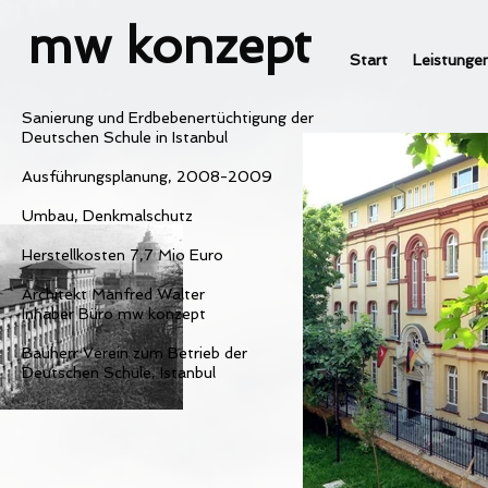
mw konzept
Start
Leistunge
Sanierung und Erdbebenertüchtigung der
Deutschen Schule in Istanbul
Ausführungsplanung, 2008-2009
Umbau, Denkmalschutz
Herstellkosten 7,7 Mio Euro
Architekt Manfred Walter
Inhaber Büro mw konzept
Bauherr Verein zum Betrieb der
Deutschen Schule, Istanbul